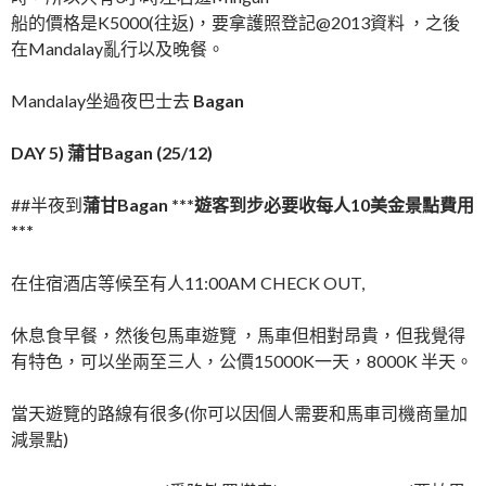
船的價格是K5000(往返)，要拿護照登記@2013資料 ，之後
在Mandalay亂行以及晚餐。
Mandalay坐過夜巴士去
Bagan
DAY 5) 蒲甘Bagan (25/12)
##半夜到
蒲甘Bagan ***遊客到步必要收每人10美金景點費用
***
在住宿酒店等候至有人11:00AM CHECK OUT,
休息食早餐，然後包馬車遊覽 ，馬車但相對昂貴，但我覺得
有特色，可以坐兩至三人，公價15000K一天，8000K 半天。
當天遊覽的路線有很多(你可以因個人需要和馬車司機商量加
減景點)