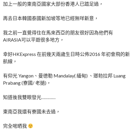
加上一般的東南亞國家大部份香港人已踏足過，
再去日本韓國泰國新加坡等地已經無咩新意，
我之前一直覺得住在馬來西亞的朋友很好因為他們有
AIRASIA可以平遊很多地方，
幸好HKExpress 在前幾天兩歲生日時公佈2016 年初會飛的新
航線，
有仰光 Yangon、曼德勒 Mandalay( 緬甸) 、瑯勃拉邦 Luang
Prabang (寮國/ 老撾)，
知道後我雙眼發光…………
東南亞我還有寮國未去過，
完全啱晒我