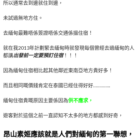
所以通常去到邊就住到邊，
未試過無地方住。
去緬甸最難唔係簽證唔係交通係搵住宿！
就在我2013年計劃緊去緬甸時就發現每個曾經去過緬甸的人
都講
出發前一定要預訂住宿
！！！
因為緬甸住宿相比起其他鄰近東南亞地方貴好多！
而且相同嘅價錢肯定在泰國已經住得好好…………..
緬甸住宿貴嘅原因主要係因為
供不應求，
遊客對於這個之前一直認知不太多的地方都感到好奇，
昂山素姬應該就是人們對緬甸的第一聯想，