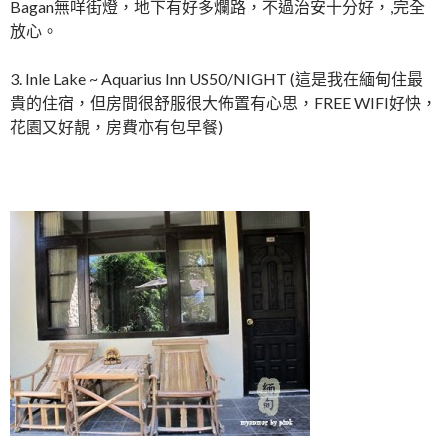
Bagan無咩街燈，地下有好多爛路，不過治安十分好，,完全
放心。
3. Inle Lake ~ Aquarius Inn US50/NIGHT (這是我在緬甸住最
貴的住宿，但房間很舒服很大佈置有心思，FREE WIFI好快，
花園又好靚，房費亦有包早餐)