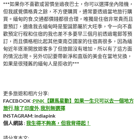
***如果你不喜歡或習慣坐過夜巴士，你可以選擇坐內陸機，
但我感覺價格貴之餘，不方便購買，通常要透過當地旅行購
買。緬甸的食,交通都價錢都很合理，唯獨是住宿非常貴而且
要預訂，適逢我去緬甸時是聖誕節屬於大旺季，令一向不喜
歡預定行程和住宿的我也差不多要早三個月前透過電郵等預
訂，而且價格相比起其他東南亞國家的住宿高很多，因為緬
甸近年逐漸開放遊客多了但旅館沒有增加，所以有了這方面
的情況出現。另外切記要帶新淨和直版的美金在當地兌換，
如果是很殘舊的緬甸人是拒收的***
更多旅遊和相片分享:
FACEBOOK :
PINK【驛馬星動】如果一生只可以去一個地方
旅行,除了印度外,我別無選擇
INSTAGRAM: indiapink
個人網誌 :
我生得不夠高，但我背得起！
請分享本文: