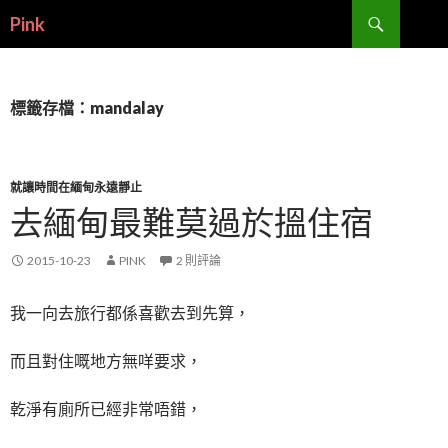
搜
Pink
尋
跳
至
內
容
標籤存檔：mandalay
就讓時間在緬甸永遠靜止
去緬甸最難莫過於搵住宿
2015-10-23
PINK
2 則評論
我一向去旅行都係喜歡去到先算，
而且對住嘅地方無咩要求，
乾淨有廁所已經非常唔錯，