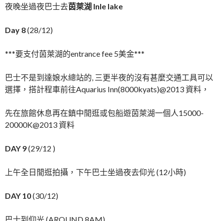
夜晚坐過夜巴士去
茵萊湖 Inle lake
Day 8
(28/12)
***要支付茵萊湖的entrance fee 5美金***
巴士不是到達娘水總站的, 三更半夜的沒有甚麼交通工具可以
選擇，搭計程車前往Aquarius Inn(8000kyats)@2013 資料，
先在旅館休息再在鎮中閒逛或包船遊茵萊湖一個人15000-
20000K@2013 資料
DAY 9
(29/12 )
上午全日閒逛拍攝，下午巴士坐過夜去仰光 (12小時)
DAY 10
(30/12)
巴士到仰光 (AROUND 8AM)