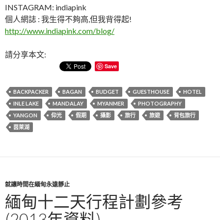
INSTAGRAM: indiapink
個人網誌 : 我生得不夠高,但我背得起!
http://www.indiapink.com/blog/
請分享本文:
Save
BACKPACKER
BAGAN
BUDGET
GUESTHOUSE
HOTEL
INLE LAKE
MANDALAY
MYANMER
PHOTOGRAPHY
YANGON
仰光
假期
攝影
旅行
旅遊
背包旅行
茵萊湖
就讓時間在緬甸永遠靜止
緬甸十二天行程計劃參考
(2013年資料)