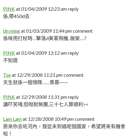
PINK
at
01/04/2009 12:23 am
reply
係,帶450d去
tin ming
at
01/03/2009 11:44 pm
comment
係咪用打杖時…擊落d美軍飛機..做架….?
PINK
at
01/04/2009 12:12 am
reply
不知道
Tse
at
12/29/2008 11:21 pm
comment
天生就係一個領隊……羨慕~~~
PINK
at
12/29/2008 11:31 pm
reply
講吓笑啫,但咁耐無團,三十七人算順利><
Lam Lam
at
12/28/2008 10:49 pm
comment
原來你去咗河內，我從未到過呢個國家，希望將來有機會
啦！