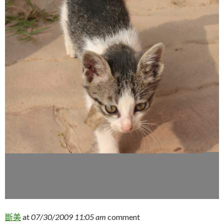
斷美
at
07/30/2009 11:05 am
comment