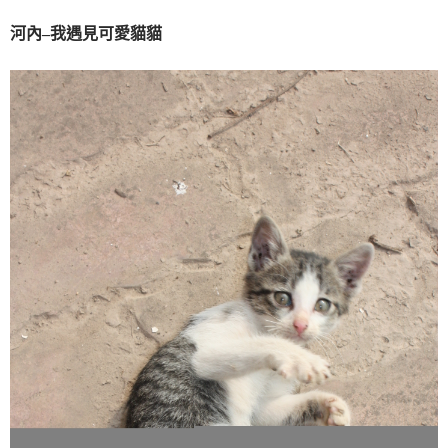
河內–我遇見可愛貓貓