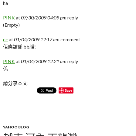
ha
PINK
at
07/30/2009 04:09 pm
reply
(Empty)
cc
at
01/04/2009 12:17 am
comment
佢應該係 bb貓!
PINK
at
01/04/2009 12:21 am
reply
係
請分享本文:
Save
YAHOO BLOG