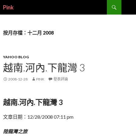
搜
Pink
尋
跳
至
內
容
按月存檔：十二月 2008
YAHOO BLOG
越南.河內.下龍灣 3
2008-12-28
PINK
發表評論
越南.河內.下龍灣 3
文章日期：12/28/2008 07:11 pm
陸龍灣之旅