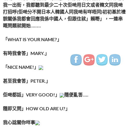
我一出街，我都聽到最少二十次佢哋用日文或者韓文同我哋
打招呼(佢哋分不開日本人韓國人同我哋有咩唔同)初初基於禮
貌關係我都會回應我係中國人，但跟住就」賴嘢」，一連串
嘅問題就開始………
「WHAT IS YOUR NAME?」
http://www.indiapink.co
有時我會答」MARY.」
「NICE NAME!」
甚至我會答」PETER.」
佢哋都話」VERY GOOD!」
隨便亂答…..
隨即又問」HOW OLD ARE U?」
我心諗關你咩事