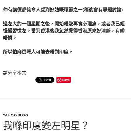
仲有講價都係令人感到好攰嘅環節之一(稍後會有專題討論)
過左大約一個星期之後，開始唔駛再食必理痛，或者我已經
慢慢習慣左。番到香港後我忽然覺得香港原來好清靜，有啲
唔慣。
所以怕麻煩嘅人可能去唔到印度。
請分享本文:
Save
YAHOO BLOG
我喺印度變左明星？