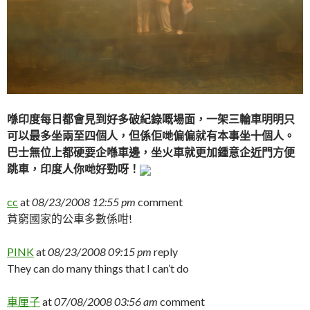
喺印度每日都會見到好多破紀錄嘅場面，一架三輪車明明只
可以最多坐兩至四個人，但係佢哋偏偏就有本事坐十個人。
巴士無位上都硬要企喺車邊，坐火車就更加鍾意企近門方便
跳車，印度人你哋好勁呀！
cc
at
08/23/2008 12:55 pm
comment
貧窮國家的公車多數係咁!
PINK
at
08/23/2008 09:15 pm
reply
They can do many things that I can’t do
車厘子
at
07/08/2008 03:56 am
comment