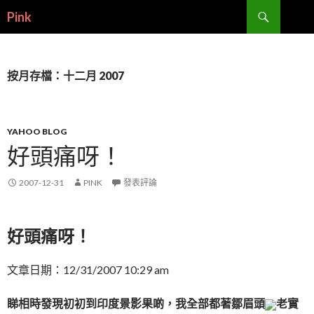
搜
Pink
尋
跳
至
內
容
按月存檔：十二月 2007
YAHOO BLOG
好頭痛呀！
2007-12-31
PINK
發表評論
好頭痛呀！
文章日期：12/31/2007 10:29 am
睇相時發現初初到印度景影果啲，我全部都著鄒眉頭
老實