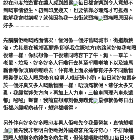
說在印度旅遊實在讓人感到頗累
每日都會遇到令人意想不
到嘅事情發生。初到印度幾天，也要依靠必理痛才可捱過。
點解我會咁講呢？就係因為我一出街就頭痛
頭痛嘅原因有
好多………………………..
先講講佢哋嘅路面情况，恆河係一個好舊嘅城市，街道頗狹
窄，尤其是在舊城區那邊(即係我住嘅地方)啲路就好似我哋嘅
後巷一樣，你試想像一下後巷同時容下了牛、狗、一羣羊、
老鼠、垃圾、好多好多人行嚟行去甚至乎瞓喺地下以及連馬
騮會喺你頭頂跳嚟跳去，仲有地上面永遠都有好多不同動物
嘅糞便以及人嘅尿味(印度男人喺街邊小便)。每日就好似置身
於一個好臭又多人嘅動物園一樣，唔頭痛就假。巷仔太多又
亂，我經常迷失方向。再加上人力車，三輪車同理汽車永遠
都」咇咇」聲響，我簡直想即刻番房瞓覺
最慘就係每日出
街都必經呢啲巷仔，想避都唔得。
另外仲有好多好多嘅印度男人佢哋先令我最勞氣，直情想嘔
血
首先我非常明白佢哋對外國遊客充滿好奇心，不排除鋪
頭嘅人想賺多啲錢做多啲生意，但係都唔駛咁煩？每日只要