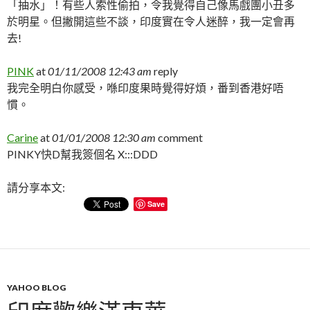
「抽水」！有些人索性偷拍，令我覺得自己像馬戲團小丑多
於明星。但撇開這些不談，印度實在令人迷醉，我一定會再
去!
PINK
at
01/11/2008 12:43 am
reply
我完全明白你感受，喺印度果時覺得好煩，番到香港好唔
慣。
Carine
at
01/01/2008 12:30 am
comment
PINKY快D幫我簽個名 X:::DDD
請分享本文:
Save
YAHOO BLOG