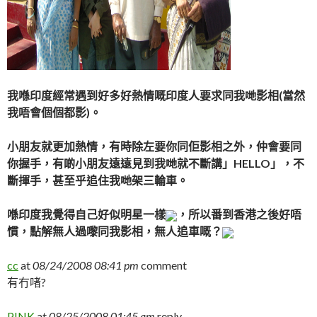
我喺印度經常遇到好多好熱情嘅印度人要求同我哋影相(當然
我唔會個個都影)。
小朋友就更加熱情，有時除左要你同佢影相之外，仲會要同
你握手，有啲小朋友遠遠見到我哋就不斷講」HELLO」，不
斷揮手，甚至乎追住我哋架三輪車。
喺印度我覺得自己好似明星一樣
，所以番到香港之後好唔
慣，點解無人過嚟同我影相，無人追車嘅？
cc
at
08/24/2008 08:41 pm
comment
有冇啫?
PINK
at
08/25/2008 01:45 am
reply