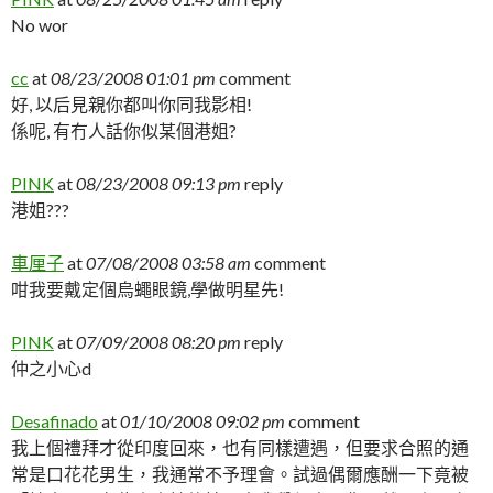
No wor
cc
at
08/23/2008 01:01 pm
comment
好, 以后見親你都叫你同我影相!
係呢, 有冇人話你似某個港姐?
PINK
at
08/23/2008 09:13 pm
reply
港姐???
車厘子
at
07/08/2008 03:58 am
comment
咁我要戴定個烏蠅眼鏡,學做明星先!
PINK
at
07/09/2008 08:20 pm
reply
仲之小心d
Desafinado
at
01/10/2008 09:02 pm
comment
我上個禮拜才從印度回來，也有同樣遭遇，但要求合照的通
常是口花花男生，我通常不予理會。試過偶爾應酬一下竟被