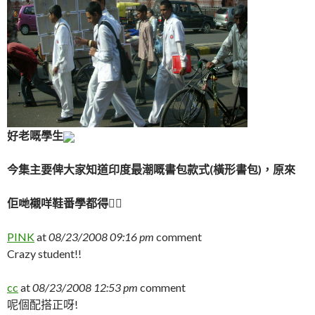
好老嘅學生
今集主要俾大家知道印度最潮嘅書包款式(橫形書包)，原來
佢哋襯咩鞋番學都得！
PINK
at
08/23/2008 09:16 pm
comment
Crazy student!!
cc
at
08/23/2008 12:53 pm
comment
呢個配搭正呀!