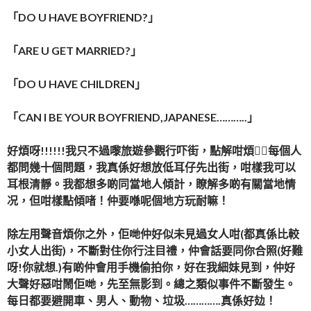
「DO U HAVE BOYFRIEND?」
「ARE U GET MARRIED?」
「DO U HAVE CHILDREN」
「CAN I BE YOUR BOYFRIEND,JAPANESE………..」
好煩呀!!!!!!我只不過嚟旅遊參觀行吓街，點解咁煩！每個人
都問幾十個問題，我真係好想放低耳仔先出街，咁樣我可以
耳根清靜。我都想多啲同當地人傾計，瞭解多啲有關當地情
况，但咁樣點傾啫！仲要喺呢個地方玩耐嘛！
除左用聲音煩你之外，佢哋仲好似未見過女人咁(都真係比較
小女人出街)，不斷對住你行注目禮，仲會話要同你合照(好難
呀!你就想.)有啲仲會用手機偷拍你，好在我細妹見到，仲好
大聲好惡咁鬧佢哋，先至無影到。總之類似事件不斷發生。
每日都要避開車、男人、動物、垃圾………….真係好攰！