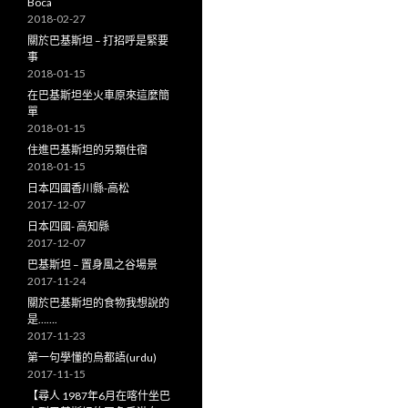
Boca
2018-02-27
關於巴基斯坦 – 打招呼是緊要
事
2018-01-15
在巴基斯坦坐火車原來這麼簡
單
2018-01-15
住進巴基斯坦的另類住宿
2018-01-15
日本四國香川縣-高松
2017-12-07
日本四國- 高知縣
2017-12-07
巴基斯坦 – 置身風之谷場景
2017-11-24
關於巴基斯坦的食物我想說的
是…….
2017-11-23
第一句學懂的烏都語(urdu)
2017-11-15
【尋人 1987年6月在喀什坐巴