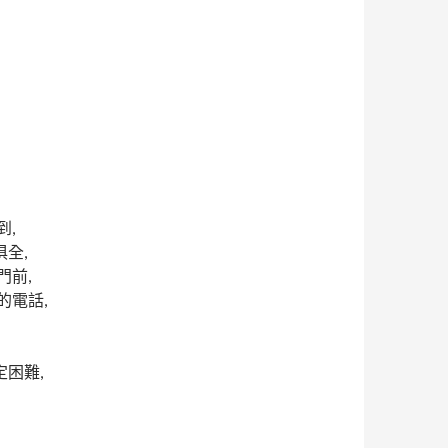
,
全,
前,
電話,
困難,