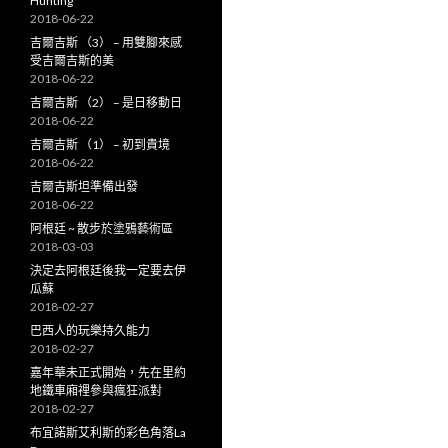
Hunting
2018-06-22
吉爾吉斯 （3） – 用雙腳來感
受吉爾吉斯的美
2018-06-22
吉爾吉斯 （2） – 是日移動日
2018-06-22
吉爾吉斯 （1） – 初到貴境
2018-06-22
吉爾吉斯坦準備出發
2018-06-22
阿根廷 ~ 散步於塗鴉藝術區
2018-03-03
決定去阿根廷後我一定要去伊
瓜蘇
2018-02-27
巴西人的玩樂持久能力
2018-02-27
嘉年華未正式開始，先在里約
地鐵車廂𥚃參與瘋狂派對
2018-02-27
布宜諾斯艾利斯的彩色角落La