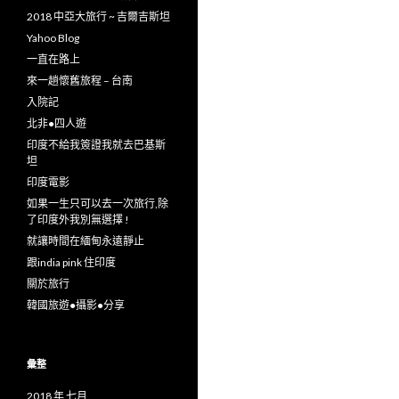
2018 中亞大旅行 ~ 吉爾吉斯坦
Yahoo Blog
一直在路上
來一趟懷舊旅程 – 台南
入院記
北非●四人遊
印度不給我簽證我就去巴基斯
坦
印度電影
如果一生只可以去一次旅行,除
了印度外我別無選擇 !
就讓時間在緬甸永遠靜止
跟india pink 住印度
關於旅行
韓國旅遊●攝影●分享
彙整
2018 年 七月