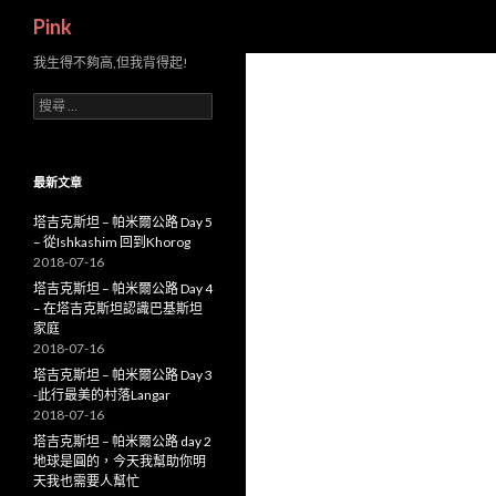
搜
Pink
尋
我生得不夠高,但我背得起!
搜
尋
關
於
：
最新文章
塔吉克斯坦 – 帕米爾公路 Day 5
– 從Ishkashim 回到Khorog
2018-07-16
塔吉克斯坦 – 帕米爾公路 Day 4
– 在塔吉克斯坦認識巴基斯坦
家庭
2018-07-16
塔吉克斯坦 – 帕米爾公路 Day 3
-此行最美的村落Langar
2018-07-16
塔吉克斯坦 – 帕米爾公路 day 2
地球是圓的，今天我幫助你明
天我也需要人幫忙