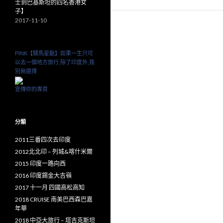
士到巴基斯坦的四名香港女
子】
2017-11-10
PINK【驛馬星動】如果一生只可
以去一個地方旅行,除了印度外,我
別無選擇
宣傳你的專頁
分類
2011三番四次去印度
2012北北印 – 列城&喀什米爾
2015 印度一路向西
2016 印度錫金大吉嶺
2017 十一月 四國高松高知
2018 CRUISE 南美巴西森巴嘉
年華
2018 中亞大旅行 – 塔吉克斯坦