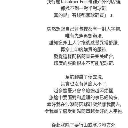
我行遍Jaisalmer Fort裡裡外外的店舖,
都找不到一對半對球鞋,
真的是」有錢都無球鞋買」 !!!
突然想起自己背包裡都有一對人字拖,
唯有先穿再想辦法,
誰知道穿上人字拖後感覺異常舒服,
再穿上印度購買的服飾,
發覺這樣配搭簡直是完美組合,
印度的服飾根本不可能配球鞋.
至於腳髒了便去洗,
其實也沒有甚麼大不了,
越多擔憂只會令旅途越添煩惱,
旅途中要面對和處理的事已經夠多,
幸好我在沙漠時因球鞋突然離我而去,
令我盡早感受到越簡單越美好的人字拖.
從此我除了要行山或寒冷地方外,