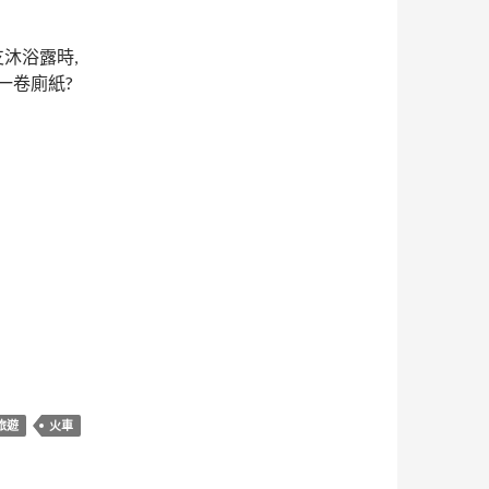
支沐浴露時,
一卷廁紙?
旅遊
火車