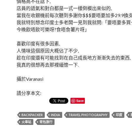
價格高不在話下,
店員的語氣和對白都是一式一樣倒模出來似的,
當我在收銀機前每次聽到多謝你$$$要唔要加多29.9換
我就特別想念印度士多老闆一見到我就問:「要唔要多買
今晚飲唔飲可樂呀?食唔食薯片呀」
喜歡印度有很多因素,
人情味這個原因大概佔了不少,
趁在印度還有可能找到在自己成長地方漸漸失去的東西,
我真的很想再去那裡緬懷一下.
攝於Varanasi
請分享本文:
Save
BACKPACKER
INDIA
TRAVEL PHOTOGRAPHY
印度
火車站
背包旅行