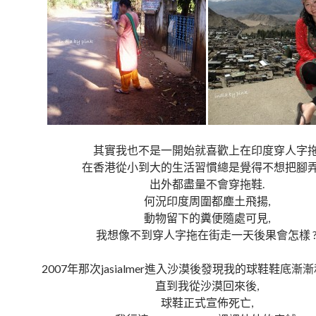
其實我也不是一開始就喜歡上在印度穿人字拖
在香港從小到大的生活習慣總是覺得不想把腳弄
出外都盡量不會穿拖鞋.
何況印度周圍都塵土飛揚,
動物留下的糞便隨處可見,
我想像不到穿人字拖在街走一天後果會怎樣 
2007年那次jasialmer進入沙漠後發現我的球鞋鞋底漸
直到我從沙漠回來後,
球鞋正式宣佈死亡,