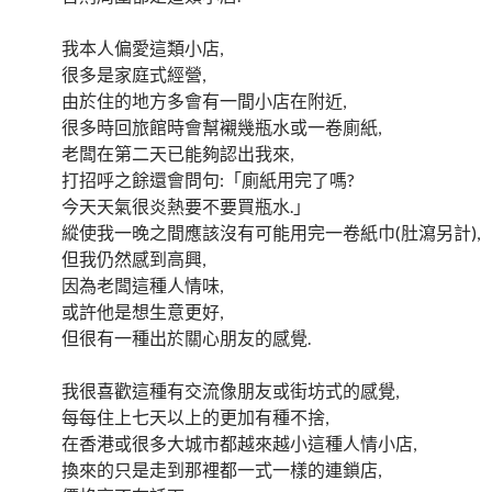
我本人偏愛這類小店,
很多是家庭式經營,
由於住的地方多會有一間小店在附近,
很多時回旅館時會幫襯幾瓶水或一卷廁紙,
老闆在第二天已能夠認出我來,
打招呼之餘還會問句:「廁紙用完了嗎?
今天天氣很炎熱要不要買瓶水.」
縱使我一晚之間應該沒有可能用完一卷紙巾(肚瀉另計),
但我仍然感到高興,
因為老闆這種人情味,
或許他是想生意更好,
但很有一種出於關心朋友的感覺.
我很喜歡這種有交流像朋友或街坊式的感覺,
每每住上七天以上的更加有種不捨,
在香港或很多大城市都越來越小這種人情小店,
換來的只是走到那裡都一式一樣的連鎖店,