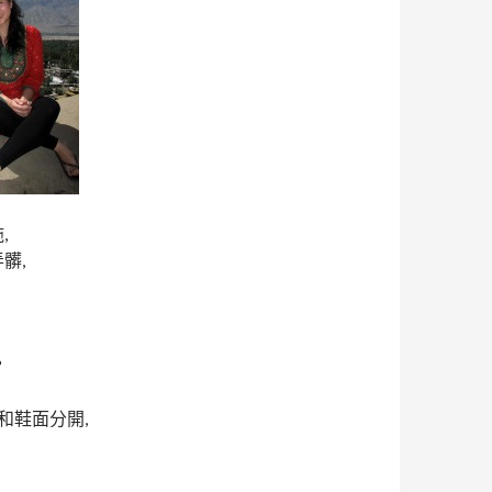
,
髒,
?
漸和鞋面分開,