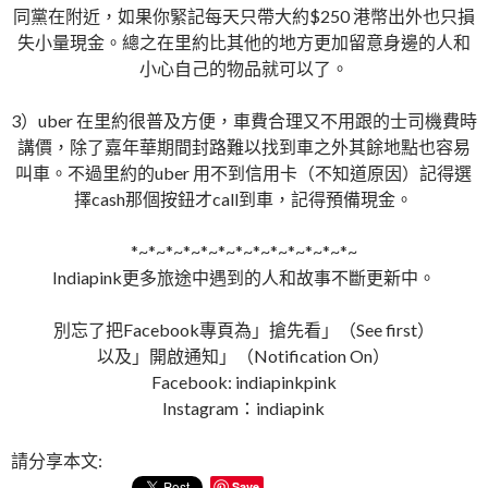
同黨在附近，如果你緊記每天只帶大約$250 港幣出外也只損
失小量現金。總之在里約比其他的地方更加留意身邊的人和
小心自己的物品就可以了。
3）uber 在里約很普及方便，車費合理又不用跟的士司機費時
講價，除了嘉年華期間封路難以找到車之外其餘地點也容易
叫車。不過里約的uber 用不到信用卡（不知道原因）記得選
擇cash那個按鈕才call到車，記得預備現金。
*~*~*~*~*~*~*~*~*~*~*~*~*~
Indiapink更多旅途中遇到的人和故事不斷更新中。
別忘了把Facebook專頁為」搶先看」（See first）
以及」開啟通知」（Notification On）
Facebook: indiapinkpink
Instagram：indiapink
請分享本文:
Save