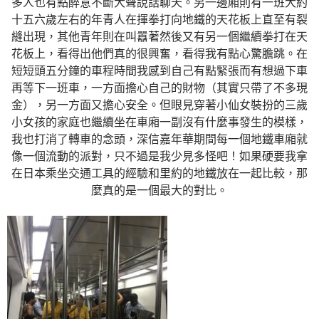
多人也有點醉意不斷大聲說話聊天。另一邊廂則有一班大約
十五六歲左右的年青人在揮拳打向地鐵的天花板上直至有裂
縫出現，其他青年則在叫囂著然後又有另一個繼續拳打在天
花板上，看得出他們真的很興奮，看得我有點心驚膽跳。在
短短頭五分鐘的車程時間我感到自己有點緊張而有想過下車
再等下一班車，一方面擔心自己的財物（其實只帶了不多現
金），另一方面又擔心安全。但眼見穿著小仙女裝扮的三歲
小女孩的家庭也繼續坐在車廂一副沒有什麼事發生的模樣，
我也打消了轉車的念頭，深信嘉年華期間每一個地鐵車廂就
像一個流動的派對，只不過是我少見多怪吧！如果硬要我拿
在日本乘坐交通工具的經驗和里約的地鐵放在一起比較，那
麼真的是一個最大的對比。