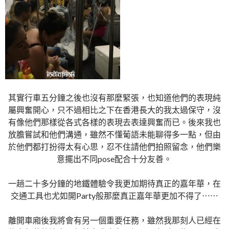
其實行車五分鐘之後也沒有那麼緊張，也知道他們的表現純
屬興奮開心，只不過相比之下在香港長大的我太過保守，沒
有像他們那樣從各式各樣的表現去表達興奮而已。後來我也
放膽嘗試和他們溝通，雖然不懂葡語未能聊得多一點，但由
於他們都打扮得太有心思，忍不住請他們拍照留念，他們樂
意擺出不同pose配合十分友善。
一趟二十多分鐘的地鐵體驗令我更加期待真正的嘉年華，在
交通工具也尤如開Party般那麼真正嘉年華更加不得了⋯⋯
離開車廂後我將會有另一個重要任務，雖然我那刻人已經在