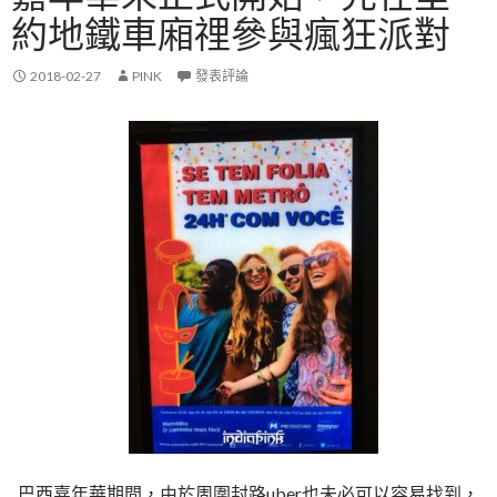
約地鐵車廂𥚃參與瘋狂派對
2018-02-27
PINK
發表評論
巴西嘉年華期間，由於周圍封路uber也未必可以容易找到，