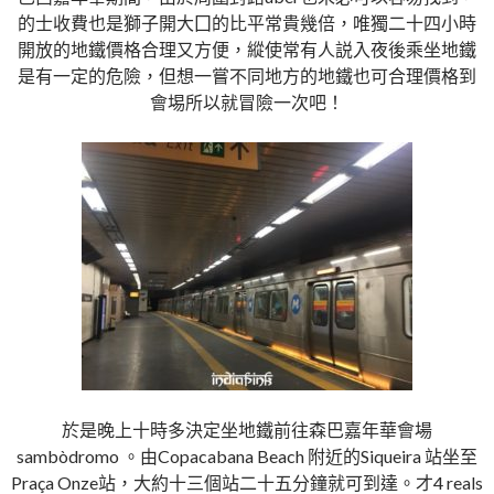
的士收費也是獅子開大囗的比平常貴幾倍，唯獨二十四小時
開放的地鐵價格合理又方便，縱使常有人説入夜後乘坐地鐵
是有一定的危險，但想一嘗不同地方的地鐵也可合理價格到
會埸所以就冒險一次吧！
於是晚上十時多決定坐地鐵前往森巴嘉年華會場
sambòdromo 。由Copacabana Beach 附近的Siqueira 站坐至
Praça Onze站，大約十三個站二十五分鐘就可到達。才4 reals