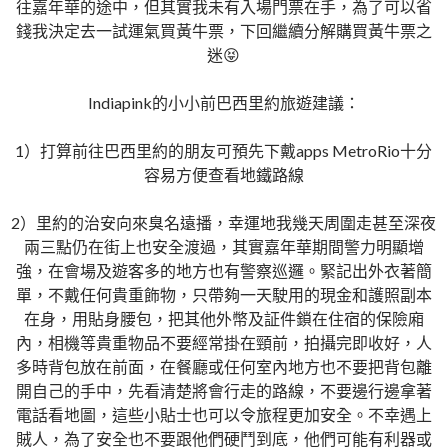
往嘉年華的途中，但其實我未有入場門票在手，為了可以省
錢我決定去一試運氣買黃牛票，下回繼續分解購買黃牛票之
迷
😝
Indiapink的小小前巴西里約旅遊建議：
1）打算前往巴西里約的朋友可預先下戴apps MetroRio十分
容易方便查看地鐵路線
2）里約的治安向來臭名遠播，幸運地我幾天周圍走甚至深夜
兩三點仍在街上也安全渡過，其實嘉年華期間警力明顯增
強，在會場及遊客多的地方也有警察巡邏。緊記出外衣著簡
單，不戴任何貴重飾物，只帶夠一天駛用的現金和護照副本
在身，用貼身腰包，把其他外幣及証件鎖在住宿的保險廂
內，相機等貴重物品不要經常掛在頸前，拍攝完即收好，人
多時背包放在前面，在餐廳或任何室內地方也不要把背包離
開自己的手中，先看清楚將會行走的路線，不要邊行邊拿著
電話看地圖，這些小貼士也可以令旅程更加安全。不幸遇上
賊人，為了安全也不要跟他們硬鬥到底，他們可能有利器或