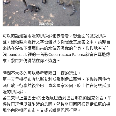
可以的話建議兩邊的伊瓜蘇也去看看，想全面的感受伊瓜
蘇，幾張照片幾行文字也難以令你想像其厲害之處，請親自
來站在瀑布下讓彈出來的水氣弄濕你的全身，慢慢地春光乍
洩soundtrack 裡的一首歌Cucurrucucu Paloma就會在耳邊傳
來，黎耀輝仿彿站在你不遠處⋯
時間不太多的可以參考我兩日一夜的玩法，
第一天早機從布宜諾斯艾利斯飛到伊瓜蘇港，下機後回住宿
酒店放下行李然後坐巴士直奔國家公園，晚上住在阿根廷那
邊的伊瓜蘇。
第二天早上坐巴士/的士過境巴西到巴西那邊的國家公園，午
餐後再玩伊瓜蘇附近的鳥園，然後坐車回阿根廷伊瓜蘇的機
場坐內陸機回布市。又或者繼續巴西行程。