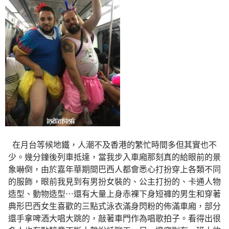
在月台等候地鐵，人潮不及香港的繁忙時間多但其實也不
少。幾分鐘後列車抵達，當我步入車廂那刻真的給眼前的景
象嚇倒，由於嘉年華期間巴西人都會悉心打扮穿上各類不同
的服飾，眼前我見到有男扮女裝的、公主打扮的、卡通人物
造型、動物造型⋯還有大量上身赤裸下身短褲的男生和穿著
典形巴西女生喜歡的三點式泳衣滿身閃粉的佈滿車廂，部分
還手拿啤酒大唱大跳的，敲著車門作為唱歌拍子。看得出很