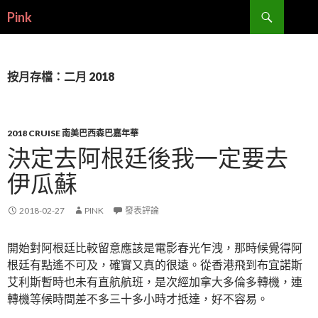
搜
Pink
尋
跳
至
內
容
按月存檔：二月 2018
2018 CRUISE 南美巴西森巴嘉年華
決定去阿根廷後我一定要去
伊瓜蘇
2018-02-27
PINK
發表評論
開始對阿根廷比較留意應該是電影春光乍洩，那時候覺得阿
根廷有點遙不可及，確實又真的很遠。從香港飛到布宜諾斯
艾利斯暫時也未有直航航班，是次經加拿大多倫多轉機，連
轉機等候時間差不多三十多小時才抵達，好不容易。