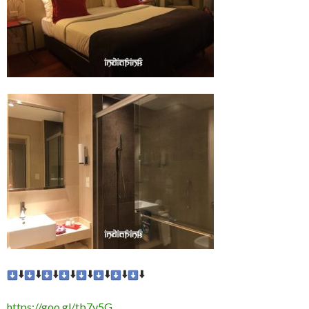
⬇️
⬇️
⬇️
⬇️
⬇️
⬇️
⬇️
⬇️
https://goo.gl/tb7v5G