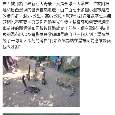
布！被封為世界新七大奇景，又是全球三大瀑布，位於阿根
廷和巴西邊境的世界自然遺產，由二百七十多個小瀑布組成
的瀑布群，濶2.7公里，高82公尺。就算你對這堆數字也毫無
頭緒也不緊要，只要你看過春光乍洩，黎耀輝和何寶榮想開
車前往的那個瀑布但最後迷路放棄了前往，還有電影不時出
現的瀑布燈以及電影尾聲黎耀輝最終自己一個人到了瀑布並
説了一句令人深刻的旁白”我始終認為站在瀑布面前應該是兩
個人才對”