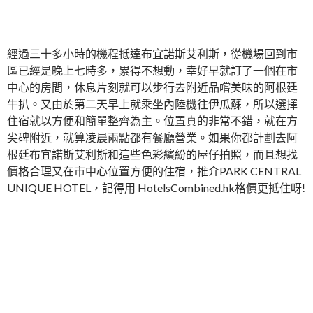
經過三十多小時的機程抵達布宜諾斯艾利斯，從機場回到市
區已經是晚上七時多，累得不想動，幸好早就訂了一個在市
中心的房間，休息片刻就可以步行去附近品嚐美味的阿根廷
牛扒。又由於第二天早上就乘坐內陸機往伊瓜蘇，所以選擇
住宿就以方便和簡單整齊為主。位置真的非常不錯，就在方
尖碑附近，就算凌晨兩點都有餐廳營業。如果你都計劃去阿
根廷布宜諾斯艾利斯和這些色彩繽紛的屋仔拍照，而且想找
價格合理又在市中心位置方便的住宿，推介PARK CENTRAL
UNIQUE HOTEL，記得用 HotelsCombined.hk格價更抵
住呀!