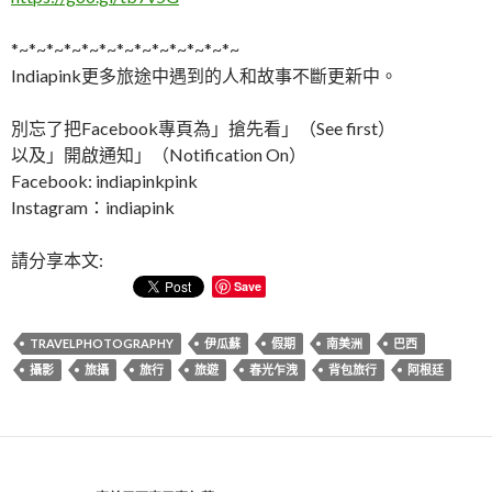
*~*~*~*~*~*~*~*~*~*~*~*~*~
Indiapink更多旅途中遇到的人和故事不斷更新中。
別忘了把Facebook專頁為」搶先看」（See first）
以及」開啟通知」（Notification On）
Facebook: indiapinkpink
Instagram：indiapink
請分享本文:
Save
TRAVELPHOTOGRAPHY
伊瓜蘇
假期
南美洲
巴西
攝影
旅攝
旅行
旅遊
春光乍洩
背包旅行
阿根廷