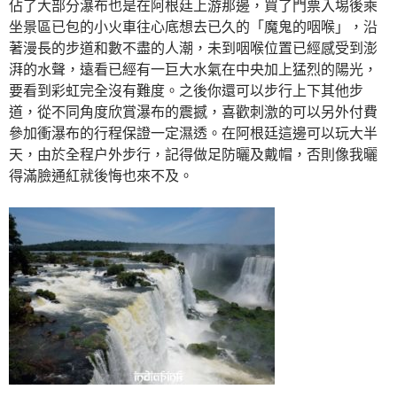
佔了大部分瀑布也是在阿根廷上游那邊，買了門票入埸後乘
坐景區已包的小火車往心底想去已久的「魔鬼的咽喉」，沿
著漫長的步道和數不盡的人潮，未到咽喉位置已經感受到澎
湃的水聲，遠看已經有一巨大水氣在中央加上猛烈的陽光，
要看到彩虹完全沒有難度。之後你還可以步行上下其他步
道，從不同角度欣賞瀑布的震撼，喜歡刺激的可以另外付費
參加衝瀑布的行程保證一定濕透。在阿根廷這邊可以玩大半
天，由於全程户外步行，記得做足防曬及戴帽，否則像我曬
得滿臉通紅就後悔也來不及。