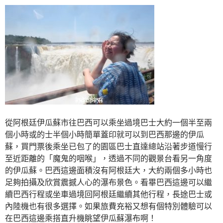
從阿根廷伊瓜蘇市往巴西可以乘坐過境巴士大約一個半至兩
個小時或的士半個小時簡單蓋印就可以到巴西那邊的伊瓜
蘇，買門票後乘坐已包了的園區巴士直達總站沿著步道慢行
至近距離的「魔鬼的咽喉」，透過不同的觀景台看另一角度
的伊瓜蘇。巴西這邊面積沒有阿根廷大，大約兩個多小時也
足夠拍攝及欣賞震撼人心的瀑布景色。看畢巴西這邊可以繼
續巴西行程或坐車過境回阿根廷繼續其他行程，長途巴士或
內陸機也有很多選擇。如果旅費充裕又想有個特別體驗可以
在巴西這邊乘搭直升機眺望伊瓜蘇瀑布啊！