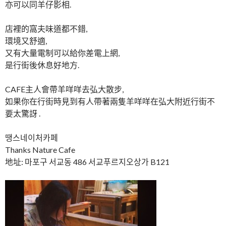
亦可以同羊仔影相.
店裡的窩夫味道都不錯,
環境又舒適,
又有大量電制可以給你差電上網,
是行街後休息好地方.
CAFE主人會帶羊咩咩去弘大散步,
如果你在行街時見到有人帶著兩隻羊咩咩在弘大附近行街不
要太驚訝 .
땡스네이처카페
Thanks Nature Cafe
地址: 마포구 서교동 486 서교푸르지오상가 B121