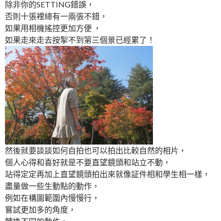
除非你的SETTING錯誤，
否則十張裡總有一兩張不錯，
如果用相機搖控更加方便 ，
如果走來走去按掣不到第三個景已經累了！
然後就要談談如何自拍也可以拍出比較自然的相片，
個人心得和喜好就是不要直望鏡頭和站立不動，
站得定定再加上直望鏡頭拍出來就像証件相和學生相一樣，
盡量做一些生動點的動作，
例如在構圖範圍內慢慢行，
嘗試更加多的角度，