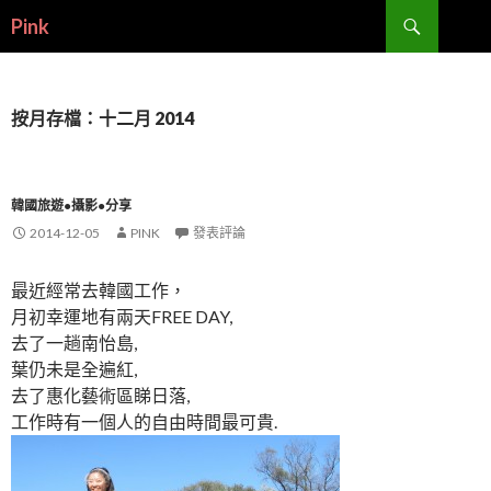
搜
Pink
尋
跳
至
內
容
按月存檔：十二月 2014
韓國旅遊●攝影●分享
2014-12-05
PINK
發表評論
最近經常去韓國工作，
月初幸運地有兩天FREE DAY,
去了一趟南怡島,
葉仍未是全遍紅,
去了惠化藝術區睇日落,
工作時有一個人的自由時間最可貴.