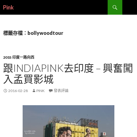
搜
Pink
尋
跳
至
內
容
標籤存檔：bollywoodtour
2015 印度一路向西
跟INDIAPINK去印度 – 興奮闖
入孟買影城
2016-02-28
PINK
發表評論