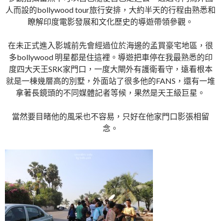
人而設的bollywood tour旅行安排，大約半天的行程由熟悉和
瞭解印度電影發展和文化歷史的導遊帶領參觀。
在未正式進入影城前先會經過位於海邊的孟買豪宅地區，很
多bollywood 明星都是住這裡。導遊把車停在我最熟悉的印
度四大天王SRK家門口，一度大閘外有護衛看守，遠看根本
就是一棟幾層高的別墅，外面站了很多他的FANS，還有一堆
拿著長鏡頭的不同媒體記者等候，果然是天王級巨星。
當然要目睹他的風采也不容易，只好在他家門口影張相留
念。
http://www.indiapink.co