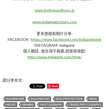
www.bollywoodtours.in
www.indiamagictours.com
更多旅遊和相片分享:
FACEBOOK :
https://www.facebook.com/indiapinkpink
INSTAGRAM: indiapink
個人網誌 : 我生得不夠高,但我背得起!
http://www.indiapink.com/blog/
請分享本文:
Save
BACKPACKER
BOLLYWOOD
BOLLYWOODTOUR
INDIA
MOVIE
MUMBAI
PHOTOGRAPHY
TRAVEL PHOTOGRAPHY