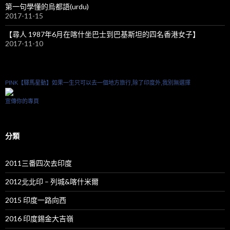
第一句學懂的烏都語(urdu)
2017-11-15
【尋人 1987年6月在喀什坐巴士到巴基斯坦的四名香港女子】
2017-11-10
PINK【驛馬星動】如果一生只可以去一個地方旅行,除了印度外,我別無選擇
宣傳你的專頁
分類
2011三番四次去印度
2012北北印 – 列城&喀什米爾
2015 印度一路向西
2016 印度錫金大吉嶺