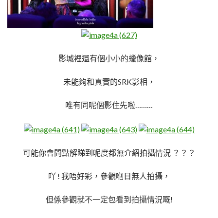
影城裡還有個小小的蠟像館，
未能夠和真實的SRK影相，
唯有同呢個影住先啦………
可能你會問點解睇到呢度都無介紹拍攝情況 ？？？
吖 ! 我唔好彩，參觀嗰日無人拍攝，
但係參觀就不一定包看到拍攝情況嘅!