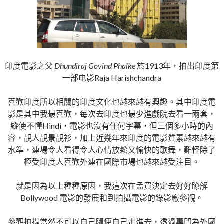
印度電影之父
Dhundiraj Govind Phalke
於1
913年，拍出印度第
一部电影Raja Harishchandra
喜歡印度所以相關的印度文化也越來越有興趣。其中印度電
影是其中我最喜歡，每次去印度也最少進戲院去看一兩套，
縱使不懂Hindi，電影也沒有任何字幕，但三個多小時的內
容，靚人靚景靚衫，加上近幾年來印度的電影質素越來越有
水準，連場令人看得令人心情放鬆又愉快的歌舞，難怪除了
極受印度人喜歡外連在國際市場也越來越受注目。
就是因為以上種種原因，我這次在孟買決定去好好瞭解
Bollywood 電影的發展和到拍攝電影的錄影廠參觀。
參觀拍攝當然不可以自己隨便自己走進去，透過專門為外國