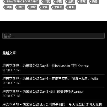
TRAVELPHOTOGRAPHY
印度
參觀
孟買
影城
攝影
旅攝
旅行
旅遊
火車
火車站
電影
搜
尋
關
於
：
最新文章
塔吉克斯坦 – 帕米爾公路 Day 5 – 從Ishkashim 回到Khorog
2018-07-16
塔吉克斯坦 – 帕米爾公路 Day 4 – 在塔吉克斯坦認識巴基斯坦家庭
2018-07-16
塔吉克斯坦 – 帕米爾公路 Day 3 -此行最美的村落Langar
2018-07-16
塔吉克斯坦 – 帕米爾公路 day 2 地球是圓的，今天我幫助你明天我也