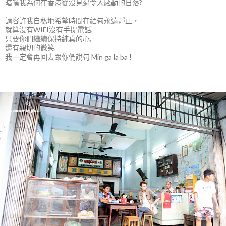
暗嘆我為何在香港從沒見過令人感動的日落?
請容許我自私地希望時間在緬甸永遠靜止，
就算沒有WIFI沒有手提電話,
只要你們繼續保持純真的心,
還有親切的微笑,
我一定會再回去跟你們說句 Min ga la ba !