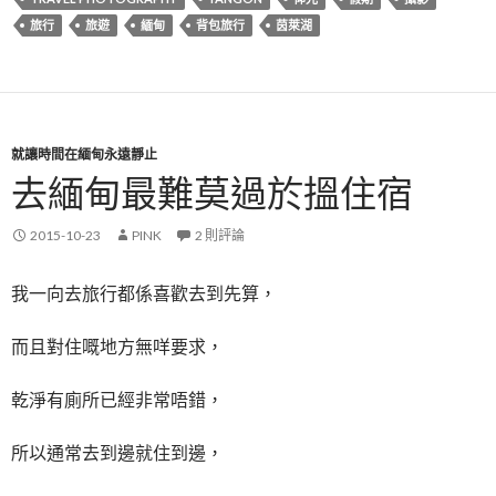
旅行
旅遊
緬甸
背包旅行
茵萊湖
就讓時間在緬甸永遠靜止
去緬甸最難莫過於搵住宿
2015-10-23
PINK
2 則評論
我一向去旅行都係喜歡去到先算，
而且對住嘅地方無咩要求，
乾淨有廁所已經非常唔錯，
所以通常去到邊就住到邊，