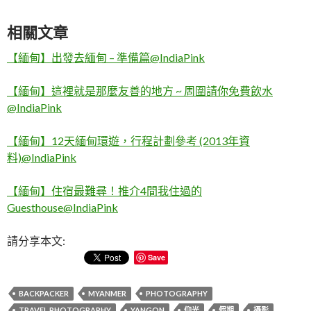
相關文章
【緬甸】出發去緬甸 – 準備篇@IndiaPink
【緬甸】這裡就是那麼友善的地方 ~ 周圍請你免費飲水
@IndiaPink
【緬甸】12天緬甸環遊，行程計劃參考 (2013年資
料)@IndiaPink
【緬甸】住宿最難尋！推介4間我住過的
Guesthouse@IndiaPink
請分享本文:
Save
BACKPACKER
MYANMER
PHOTOGRAPHY
TRAVEL PHOTOGRAPHY
YANGON
仰光
假期
攝影