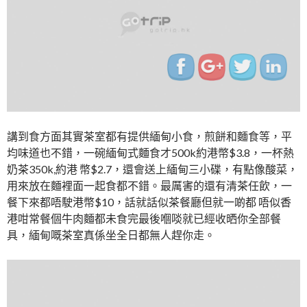
http://www.indiapi
講到食方面其實茶室都有提供緬甸小食，煎餅和麵食等，平
均味道也不錯，一碗緬甸式麵食才500k約港幣$3.8，一杯熱
奶茶350k,約港 幣$2.7，還會送上緬甸三小碟，有點像酸菜，
用來放在麵裡面一起食都不錯。最厲害的還有清茶任飲，一
餐下來都唔駛港幣$10，話就話似茶餐廳但就一啲都 唔似香
港咁常餐個牛肉麵都未食完最後嗰啖就已經收晒你全部餐
具，緬甸嘅茶室真係坐全日都無人趕你走。