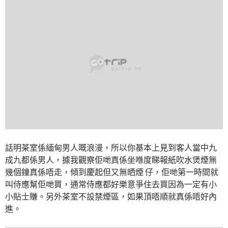
話明茶室係緬甸男人嘅浪漫，所以你基本上見到客人當中九
成九都係男人，據我觀察佢哋真係坐喺度睇報紙吹水煲煙無
幾個鐘真係唔走，傾到慶起但又無晒煙 仔，佢哋第一時間就
叫侍應幫佢哋買，通常侍應都好樂意爭住去買因為一定有小
小貼士賺。另外茶室不設禁煙區，如果頂唔順就真係唔好內
進。