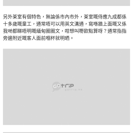
另外茶室有個特色，無論係市內市外，茶室嘅侍應九成都係
十多歲嘅童工，通常唔可以用英文溝通，寫喺牆上面嘅又係
我哋都睇唔明嘅緬甸圈圈文，咁想叫嘢飲點算呀？通常指指
旁邊附近嘅客人面前嗰杯就明晒。