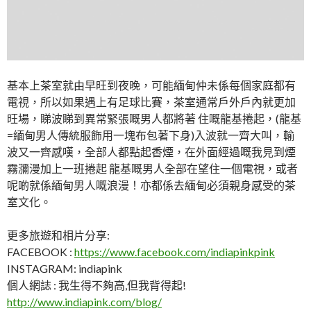
基本上茶室就由早旺到夜晚，可能緬甸仲未係每個家庭都有
電視，所以如果遇上有足球比賽，茶室通常戶外戶內就更加
旺場，睇波睇到異常緊張嘅男人都將著 住嘅龍基捲起，(龍基
=緬甸男人傳統服飾用一塊布包著下身)入波就一齊大叫，輸
波又一齊感嘆，全部人都點起香煙，在外面經過嘅我見到煙
霧瀰漫加上一班捲起 龍基嘅男人全部在望住一個電視，或者
呢啲就係緬甸男人嘅浪漫！亦都係去緬甸必須親身感受的茶
室文化。
更多旅遊和相片分享:
FACEBOOK :
https://www.facebook.com/indiapinkpink
INSTAGRAM: indiapink
個人網誌 : 我生得不夠高,但我背得起!
http://www.indiapink.com/blog/