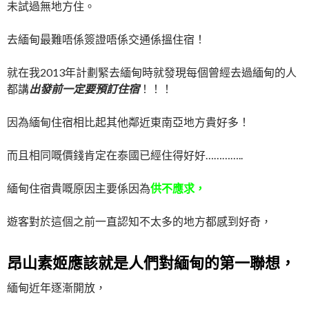
未試過無地方住。
去緬甸最難唔係簽證唔係交通係搵住宿！
就在我2013年計劃緊去緬甸時就發現每個曾經去過緬甸的人
都講
出發前一定要預訂住宿
！！！
因為緬甸住宿相比起其他鄰近東南亞地方貴好多！
而且相同嘅價錢肯定在泰國已經住得好好…………..
緬甸住宿貴嘅原因主要係因為
供不應求，
遊客對於這個之前一直認知不太多的地方都感到好奇，
昂山素姬應該就是人們對緬甸的第一聯想，
緬甸近年逐漸開放，