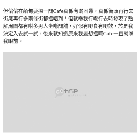
但偏偏在緬甸要搵一間Cafe真係有啲困難，真係街頭再行去
街尾再行多兩條街都搵唔到！但就喺我行嚟行去時發現了點
解周圍都有咁多男人坐喺間舖，好似有嘢食有嘢飲，於是我
決定入去試一試，後來就知道原來我最想搵嘅Cafe一直就喺
我眼前。