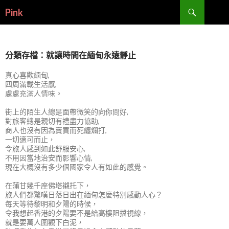
搜
Pink
尋
跳
至
內
容
分類存檔：就讓時間在緬甸永遠靜止
真心喜歡緬甸,
四周滿載生活感,
處處充滿人情味。
街上的陌生人總是面帶微笑的向你問好,
對旅客總是親切有禮盡力協助,
商人也沒有因為賣買而死纏爛打,
一切適可而止，
令旅人感到如此舒服安心,
不用因當地治安而影響心情,
現在大概沒有多少個國家令人有如此的感覺。
在蒲甘幾千座佛塔襯托下，
旅人們都驚嘆日落日出在緬甸怎麼特別感動人心？
每天等待黎明和夕陽的時候，
令我想起香港的夕陽要不是給高樓阻擋視線，
就是要萬人圍觀下白泥，