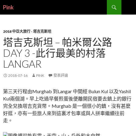
搜
Pink
尋
跳
至
內
容
2018 中亞大旅行 - 塔吉克斯坦
塔吉克斯坦 – 帕米爾公路
DAY 3 -此行最美的村落
LANGAR
2018-07-16
PINK
發表評論
第三天行程由Murghab 到Langar 中間經 Bulun Kul 以及Yashil
Kul兩個湖。早上吃過早餐煎蛋後便離開民宿要去鎮上的銀行
完全兌換塔吉克貨幣。Murghab 是一個很小的鎮，沒有甚麼
好逛，亦有一些旅人來到這裏才包車或與人拼車繼續往前
走。