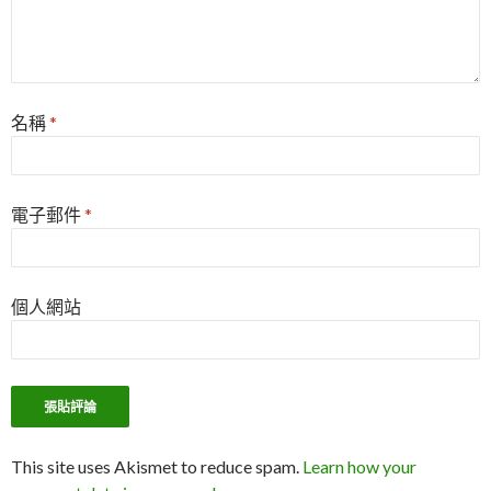
名稱
*
電子郵件
*
個人網站
This site uses Akismet to reduce spam.
Learn how your