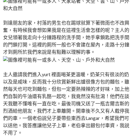
到達朋友的家，村落的男生也在踢球就算下著微雨也不改興
奮，有時候我會想如果我是在這𥚃生活會怎樣的呢？主人的
女兒領著我走向十分鐘路程的洗手間，她手拿鎖匙把洗手間
的門鎖打開。這裡的厠所一般也不會建在屋內，走路十分鐘
才到厠所於我們來說是有點難以理解的事。
主人邀請我們進入yurt 裡面喝茶更溫暖，奶茶只有很淡的奶
以及是咸味，反而我十分欣賞新鮮出爐很像方包的麵包，雖
然每天也可吃到麵包，但包一定要熱辣辣的才好味，加上他
們自製的牛油還有乳酪一起吃，我竟然沒有肚瀉！他們在談
天我聽不懂唯有一直在吃。最後司機又送了一瓶吉爾吉斯的
烈酒給他朋友，我們才上車離開。開車後不久又有人截停我
們的車，一個老伯説兒子要帶些東西去Langar，希望我們可
以送他。我答應讓他兒子上車，老伯拿出銀包付車資，我説
不用了。