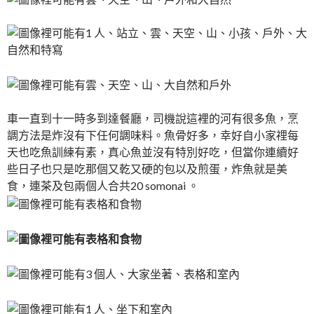
車一直到十一時多到達餐廳，司機說這裡的河有很多魚，烹
調方法是炸沒有下任何調味料。魚骨好多，幸好自小家𥚃每
天也吃魚訓練有素，真心魚並沒有特別好吃，但當你連續好
些日子也只是吃那個又乾又硬的包以及煎蛋，炸魚就是美
食，連茶及包兩個人合共20 somonai 。