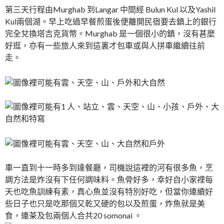
第三天行程由Murghab 到Langar 中間經 Bulun Kul 以及Yashil
Kul兩個湖。早上吃過早餐煎蛋後便離開民宿要去鎮上的銀行
完全兌換塔吉克貨幣。Murghab 是一個很小的鎮，沒有甚麼
好逛，亦有一些旅人來到這裏才包車或與人拼車繼續往前
走。
車一直到十一時多到達餐廳，司機說這裡的河有很多魚，烹
調方法是炸沒有下任何調味料。魚骨好多，幸好自小家𥚃每
天也吃魚訓練有素，真心魚並沒有特別好吃，但當你連續好
些日子也只是吃那個又乾又硬的包以及煎蛋，炸魚就是美
食，連茶及包兩個人合共20 somonai 。