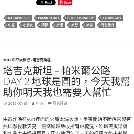
Save
BACKPACKER
PAMIR ROAD
PHOTOGRAPHY
TAJIKISTAN
中亞
小朋友
攝影
旅攝
旅行
旅遊
背包旅行
2018 中亞大旅行 - 塔吉克斯坦
塔吉克斯坦 – 帕米爾公路
DAY 2 地球是圓的，今天我幫
助你明天我也需要人幫忙
2018-07-16
PINK
發表評論
由於昨晚在yurt裡面的火爐太焗太熱，半夜開始不斷醒來沒有
熟睡然後就天亮，慢條斯理地收拾背包梳洗，吃過煎蛋早餐
和加拿大夫婦説再見，因為他們包了十天的行程之後未必碰