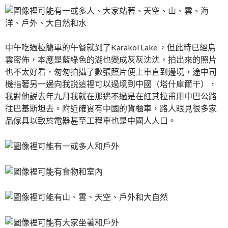
中午吃過極簡單的午餐就到了Karakol Lake ，但此時已經烏
雲密佈，本應是藍綠色的湖也變成灰灰沈沈，拍出來的照片
也不太好看，匆匆拍攝了數張照片便上車直到邊境，途中司
機指著另一邊向我説這𥚃可以過境到中國（塔什庫爾干），
我對他説去年九月我就在那邊不過是在紅其拉甫用中巴公路
往巴基斯坦去。附近確實有中國的貨櫃車，路人眼見很多家
品傢具以致於電器甚至工程車也是中國人人口。