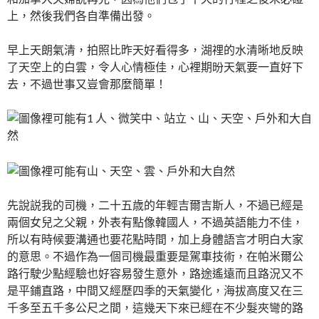
上，然後我們各自準備出發。
早上天朗氣清，拍照比昨天好看得多，湖𥚃的水清晰地反映
了天空上的白雲，令人心情極佳，心裡期昐天氣要一直好下
去，不過世事又豈會那麼簡單！
先說説我的司機，二十五歳的年輕吉爾吉斯人，不過已經是
兩個女兒之父親，外表有點像韓國人，不過英語能力不佳，
所以有時候要溝通也要花點時間，加上身體語言才明白大家
的意思。不過作為一個司機最重要是駕車技術，在帕米爾公
路行駛少點經驗也好容易發生意外，路途遙遠而且路況又不
是平鋪直路，中間又經歷四季的天氣變化，海拔高度又在三
千多至五千多公尺之間，這幾天下來已經在不少髮夾彎的路