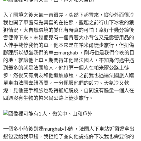
入了國境之後天氣一直很差，突然下起雪來，縱使外面很冷
我也開了車窗有點興奮的在拍照，醒起之前行山下冰雹的狼
狽情況，大自然環境的變化有時真的可怕！幸好十幾分鐘後
雪便停下來。未幾便見有一個背著大小背包又是露營用品的
人伸手截停我們的車，他本來是在帕米爾徒步旅行，但扭傷
腳踝所以想坐我們的車去murghab ，剛巧也是我們今晚的目
的地，就讓他上車。期間得知他是法國人，不知為何途中遇
到最多的就是法國旅人，他打算一個人在帕米爾公路上徒
歩，然後又有朋友和他繼續旅程，之前我也遇過法國旅人踏
單車由法國去紐西蘭，十分佩服他們的毅力。天氣冷又乾
燥，見他雙手和臉也乾得通紅脱皮，自問沒有膽量一個人在
四週沒有生物的帕米爾公路上徒步旅行。
一個多小時後到達murghab小鎮 ，法國人下車站近窗邊拿出
銀包要給我車錢，我拒絕了並向他説或許下次我也需要你的