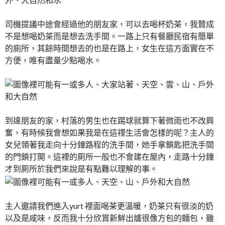
司機提議中途會經過他的朋友家，可以去喝杯奶茶，我贊成
不是想喝奶茶而是想去洗手間。一路上只有餐廳民宿有簡單
的廁所，其餘時間想去的也是在路上，女生在這方面實在不
方便，唯有盡量少點喝水。
到達朋友的家，村落的男生也在踢球就算下著微雨也不改興
奮，有時候我會想如果我是在這𥚃生活會怎樣的呢？主人的
女兒領著我走向十分鐘路程的洗手間，她手拿鎖匙把洗手間
的門鎖打開。這裡的厠所一般也不會建在屋內，走路十分鐘
才到厠所於我們來說是有點難以理解的事。
主人邀請我們進入yurt 裡面喝茶更溫暖，奶茶只有很淡的奶
以及是咸味，反而我十分欣賞新鮮出爐很像方包的麵包，雖