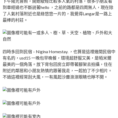
下午陽光普照，開始駛經比較多人氣的村落，很多小朋友看
到車經過也不斷説著hello ，之前的路都是四周無人，現在除
了人氣村落附近也是綠悠悠一片的，我覺得Langar是一路上
最棒的村莊。
四時多回到民宿 – Nigina Homestay. ，也算是這𥚃幾間民宿中
有名的，usd15 一晚包早晚餐，環境超舒服又美，是帞米爾
最美的一個角落。放下背包回房立即帶著腳架去拍攝，住在
附近的鄰居和小朋友熱情的跟著我走，一起拍了不少相片。
不過這裡經常刮大風，一有風起沙塵滾滾眼睛也睜不開。