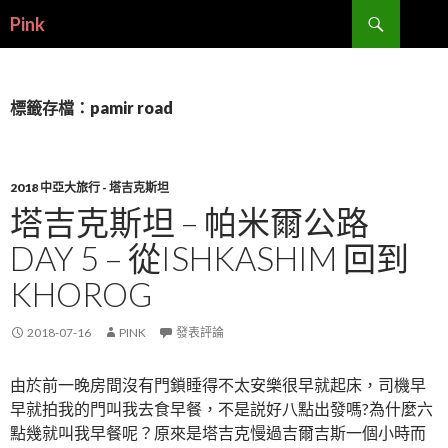
搜
Pink
尋
跳
至
內
容
標籤存檔：pamir road
2018 中亞大旅行 - 塔吉克斯坦
塔吉克斯坦 – 帕米爾公路
DAY 5 – 從ISHKASHIM 回到
KHOROG
2018-07-16
PINK
發表評論
由於前一晚房間沒有門鎖睡得不太安樂很早就起床，司機早
早就拍我的門叫我去食早餐，不是説好八點出發嗎?為什麼六
點幾就叫我早餐呢？原來是塔吉克慢過吉爾吉斯一個小時而