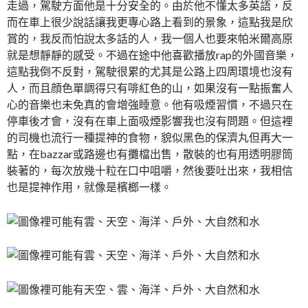
走過，駕駛方面他是十分安全的。由於他不懂太多英語，反
而在車上很少說話讓我更專心路上看到的景象，這點我是欣
賞的，我反而怕說太多話的人，我一個人也要來帕米爾高原
就是想靜靜的感受。不過在途中他喜歡播放rap的外國音樂，
這點我倒不反對，駕駛很累的尤其是公路上四周環境也沒有
人，而且顔色單調得只有啡紅色的山，如果沒有一點振奮人
心的音樂也未免真的會增強睡意。他有吸煙習慣，不過只在
停車後才會，沒有在車上面吸煙影響我也沒有問題。但這裡
的司機也流行一種提神的食物，貌似黑色的保濟丸但再大一
點，在bazzar或路邊也有攤檔出售，散裝的也有用透明膠筒
裝著的，每次放幾十粒在口中咀嚼，然後要吐出來，我相信
也是提神作用，就像是檳榔一樣。