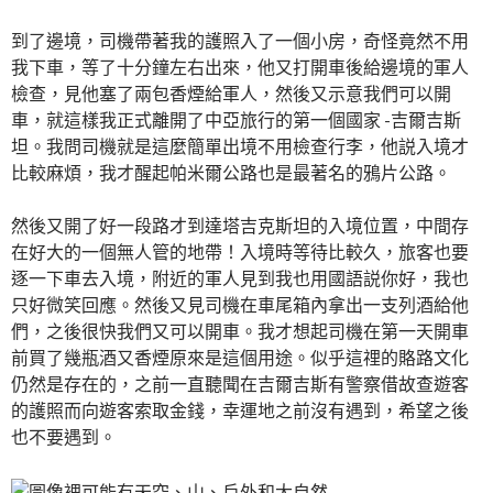
到了邊境，司機帶著我的護照入了一個小房，奇怪竟然不用
我下車，等了十分鐘左右出來，他又打開車後給邊境的軍人
檢查，見他塞了兩包香煙給軍人，然後又示意我們可以開
車，就這樣我正式離開了中亞旅行的第一個國家 -吉爾吉斯
坦。我問司機就是這麼簡單出境不用檢查行李，他説入境才
比較麻煩，我才醒起帕米爾公路也是最著名的鴉片公路。
然後又開了好一段路才到達塔吉克斯坦的入境位置，中間存
在好大的一個無人管的地帶！入境時等待比較久，旅客也要
逐一下車去入境，附近的軍人見到我也用國語説你好，我也
只好微笑回應。然後又見司機在車尾箱內拿出一支列酒給他
們，之後很快我們又可以開車。我才想起司機在第一天開車
前買了幾瓶酒又香煙原來是這個用途。似乎這𥚃的賂路文化
仍然是存在的，之前一直聽聞在吉爾吉斯有警察借故查遊客
的護照而向遊客索取金錢，幸運地之前沒有遇到，希望之後
也不要遇到。