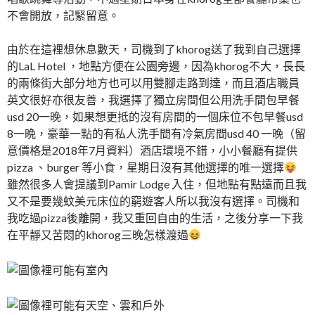
不會開放，記緊留意。
由於在這裡想休息數天，司機到了khorog送了我到自己選擇
的LaL Hotel ，地點方便在公園旁邊，因為khorog不大，長長
的兩條街大部分地方也可以用雙腳走路到達，而且酒店職員
英文很好亦很友善，我選擇了獨立房間但公用洗手間包早餐
usd 20一晚，如果想更抵的沒有房間的一個床位不包早餐usd
8一晩，豪華一點的有私人洗手間有冷氣房間usd 40 一晚（留
意價格是2018年7月資料）酒店環境不錯，小小餐廳有提供
pizza 、burger 等小食，星期日沒有其他選擇的唯一選擇
雖然很多人會提議到Pamir Lodge 入住，但地點有點遠而且我
又不是要幾蚊美元床位的窮遊客人所以我沒有選擇。司機和
我吃過pizza後離開，我又重回自由的生活，之後分享一下我
在平靜又苦悶的khorog三晚怎樣渡過