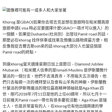
Khorog 是GBAO(如果你去塔吉克並想在旅遊時在帕米爾高原
旅遊申請E visa 時必定要選擇什麼GBAO一項才可以進入）的
一個鎮，如果從Dushanbe (杜尚別）出發往Pamir road 的話，
那麼必在khorog 找伴併車或找車及預備沿路物資最方便，相
反像我從吉爾吉斯osh來的話 khorog大部分人也當這個是
Pamir road的終點。
到達khorog當天適逢星期日加上是節日 – Diamond Jubilee
Mubarak （ 帕米爾人信奉的是Ismaili Muslims 是伊斯蘭教什
葉派的一個分支，他們不去清真寺，不用每天五次禱告，他
們只去每週一次的禮拜堂以及會有山羊角的神廟。伊斯蘭教
什葉派的伊斯瑪儀派的現任最高精神領袖就是Aga Khan 四
世，剛巧2018年7月11日是他的上任60週年，所以七月十一
日前幾天Pamir road一帶也有很多慶祝活動，Aga Khan 是瑞
士人，也是非常富有的人，在khorog也有他出錢興建的學
校，還有很多獎學金鼓勵學生去外國讀書及很多慈善基金