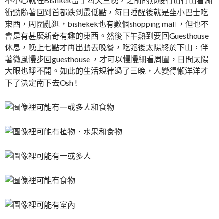
不小心就在Bishkek留了四天三晚，之前的那股行山行山看湖
衝勁隨著回到首都跌到最低點，每日睡醒後就是坐小巴士吃
東西，周圍亂逛，bishekek也有數個shopping mall ，但也不
會是有甚麼新奇有趣的東西。然後下午熱到要回Guesthouse
休息，晚上七點才再出動去晚餐，吃飽後太陽終於下山，伴
著微風慢步回guesthouse ，才可以慢慢細看周圍，日間太陽
大眼也睜不開。如此的生活規律過了三晚，人變得懶洋洋才
下了決定南下去Osh !