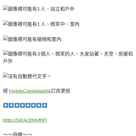
經
HotelsCombined.hk
訂房更抵
http://bit.ly/2MxfhFl
～～待續～～