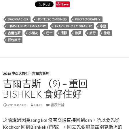
Save
BACKPACKER
HOTELSCOMBINED
PHOTOGRAPHY
TRAVEL PHOTOGRAPHY
TRAVELPHOTOGRAPHY
中亞
吉爾吉斯
小朋友
巴士
攝影
旅攝
旅行
旅遊
背包旅行
2018 中亞大旅行 ~ 吉爾吉斯坦
吉爾吉斯 （9) – 重回
BISHKEK 食好住好
2018-07-03
PINK
發表評論
之前說過因為song kol 沒有交通直接回到osh，所以要先從
Kochkor 回到Bishkek (首都），回去先要辦烏茲別克斯坦的