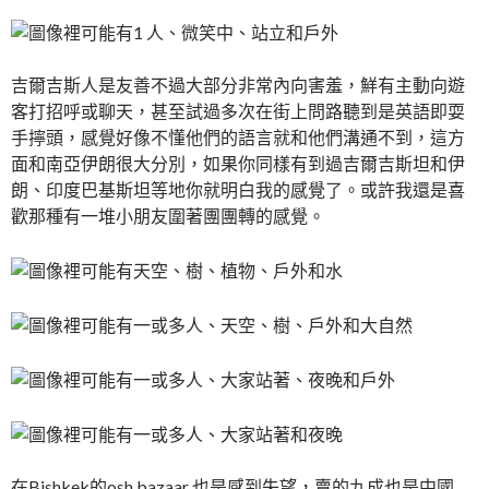
吉爾吉斯人是友善不過大部分非常內向害羞，鮮有主動向遊
客打招呼或聊天，甚至試過多次在街上問路聽到是英語即耍
手擰頭，感覺好像不懂他們的語言就和他們溝通不到，這方
面和南亞伊朗很大分別，如果你同樣有到過吉爾吉斯坦和伊
朗、印度巴基斯坦等地你就明白我的感覺了。或許我還是喜
歡那種有一堆小朋友圍著團團轉的感覺。
在Bishkek的osh bazaar 也是感到失望，賣的九成也是中國