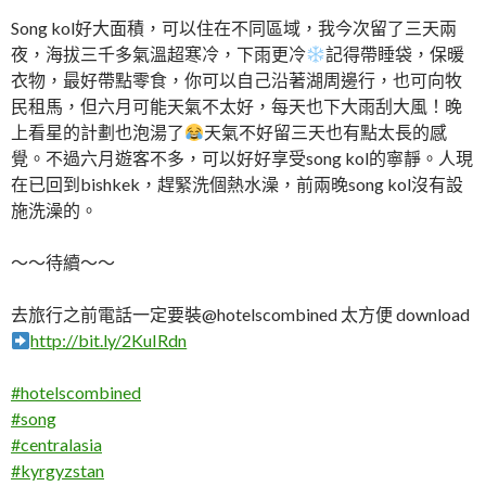
Song kol好大面積，可以住在不同區域，我今次留了三天兩
夜，海拔三千多氣溫超寒冷，下雨更冷
記得帶睡袋，保暖
衣物，最好帶點零食，你可以自己沿著湖周邊行，也可向牧
民租馬，但六月可能天氣不太好，每天也下大雨刮大風！晚
上看星的計劃也泡湯了
天氣不好留三天也有點太長的感
覺。不過六月遊客不多，可以好好享受song kol的寧靜。人現
在已回到bishkek，趕緊洗個熱水澡，前兩晚song kol沒有設
施洗澡的。
～～待續～～
去旅行之前電話一定要裝@hotelscombined 太方便 download
http://bit.ly/2KuIRdn
#
hotelscombined
#
song
#
centralasia
#
kyrgyzstan