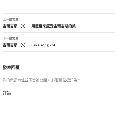
上一篇文章
文
吉爾吉斯 （3） – 用雙腳來感受吉爾吉斯的美
章
下一篇文章
導
吉爾吉斯 （5） – Lake song kol
航
列
發表回覆
你的電郵地址並不會被公開。
必要欄位標記為
*
評論