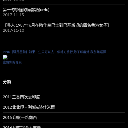
第一句學懂的烏都語(urdu)
2017-11-15
【尋人 1987年6月在喀什坐巴士到巴基斯坦的四名香港女子】
2017-11-10
PINK【驛馬星動】如果一生只可以去一個地方旅行,除了印度外,我別無選擇
宣傳你的專頁
分類
2011三番四次去印度
2012北北印 – 列城&喀什米爾
2015 印度一路向西
2016 印度錫金大吉嶺