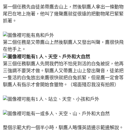
第一個任務先由徒弟帶鷹去山上，
然後馴鷹人拿出一條動物
尾巴在地上拖著，
他叫了幾聲鷹就從很遠的把動物尾巴緊緊
抓著。
第二個任務是又帶鷹山上然後馴鷹人又發出叫聲，
鷹很快飛
在他手上。
第三個任務馴鷹人先問我們怕不怕見到活的白兔被捉，
他再
三強調不要哭才做。馴鷹人又帶鷹上山上發出聲音，
徒弟把
一隻活的白兔放出來鷹很快就把白兔抓緊，
但是鷹一定會等
馴鷹人有指示才會開始食獵物。（
埸面殘忍我沒有拍照）
整個示範大約一個半小時，馴鷹人略懂英語邊示範邊解說。